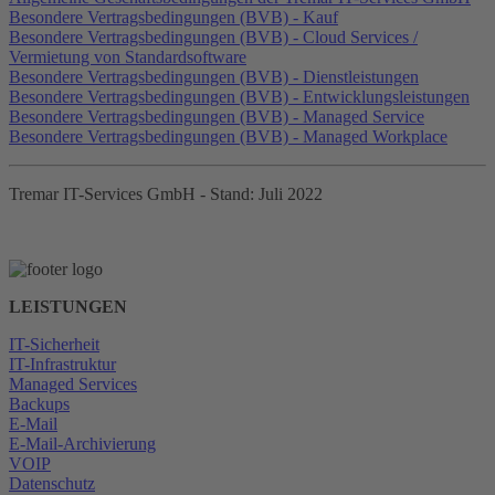
Besondere Vertragsbedingungen (BVB) - Kauf
Besondere Vertragsbedingungen (BVB) - Cloud Services /
Vermietung von Standardsoftware
Besondere Vertragsbedingungen (BVB) - Dienstleistungen
Besondere Vertragsbedingungen (BVB) - Entwicklungsleistungen
Besondere Vertragsbedingungen (BVB) - Managed Service
Besondere Vertragsbedingungen (BVB) - Managed Workplace
Tremar IT-Services GmbH - Stand: Juli 2022
LEISTUNGEN
IT-Sicherheit
IT-Infrastruktur
Managed Services
Backups
E-Mail
E-Mail-Archivierung
VOIP
Datenschutz