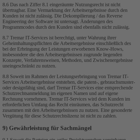
8.6 Das nach Ziffer 8.1 eingeräumte Nutzungsrecht ist nicht
übertragbar. Eine Vermarktung der Arbeitsergebnisse durch den
Kunden ist nicht zulässig. Die Dekompilierung / das Reverse
Engineering der Software ist untersagt. Änderungen des
Programmcodes durch den Kunden sind ebenfalls nicht zulässig.
8.7 Tremar IT-Services ist berechtigt, unter Wahrung ihrer
Geheimhaltungspflichten die Arbeitsergebnisse einschließlich des
bei der Erbringung der Leistungen erworbenen Know-Hows,
insbesondere die den Arbeitsergebnissen zugrunde liegenden
Konzepte, Verfahrensweisen, Methoden, und Zwischenergebnisse
uneingeschränkt zu nutzen.
8.8 Soweit im Rahmen der Leistungserbringung von Tremar IT-
Services Arbeitsergebnisse entstehen, die patent-, gebrauchsmuster-
oder designfähig sind, darf Tremar IT-Services eine entsprechende
Schutzrechtsanmeldung im eigenen Namen und auf eigene
Rechnung vornehmen. Tremar IT-Services wird dem Kunden im
erforderlichen Umfang das Recht einräumen, das Schutzrecht
zusammen mit den Arbeitsergebnissen zu nutzen. Eine gesonderte
Vergütung für diese Schutzrechtslizenz ist nicht zu zahlen.
9) Gewährleistung für Sachmängel
9.1 Soweit die Parteien ein agiles Projektvorgehen vereinbaren,