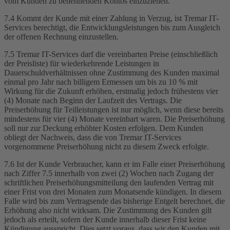
vom Kunden zu benennenden Kontos einzuziehen.
7.4 Kommt der Kunde mit einer Zahlung in Verzug, ist Tremar IT-
Services berechtigt, die Entwicklungsleistungen bis zum Ausgleich
der offenen Rechnung einzustellen.
7.5 Tremar IT-Services darf die vereinbarten Preise (einschließlich
der Preisliste) für wiederkehrende Leistungen in
Dauerschuldverhältnissen ohne Zustimmung des Kunden maximal
einmal pro Jahr nach billigem Ermessen um bis zu 10 % mit
Wirkung für die Zukunft erhöhen, erstmalig jedoch frühestens vier
(4) Monate nach Beginn der Laufzeit des Vertrags. Die
Preiserhöhung für Teilleistungen ist nur möglich, wenn diese bereits
mindestens für vier (4) Monate vereinbart waren. Die Preiserhöhung
soll nur zur Deckung erhöhter Kosten erfolgen. Dem Kunden
obliegt der Nachweis, dass die von Tremar IT-Services
vorgenommene Preiserhöhung nicht zu diesem Zweck erfolgte.
7.6 Ist der Kunde Verbraucher, kann er im Falle einer Preiserhöhung
nach Ziffer 7.5 innerhalb von zwei (2) Wochen nach Zugang der
schriftlichen Preiserhöhungsmitteilung den laufenden Vertrag mit
einer Frist von drei Monaten zum Monatsende kündigen. In diesem
Falle wird bis zum Vertragsende das bisherige Entgelt berechnet, die
Erhöhung also nicht wirksam. Die Zustimmung des Kunden gilt
jedoch als erteilt, sofern der Kunde innerhalb dieser Frist keine
Kündigung ausspricht. Dies setzt voraus, dass wir den Kunden mit