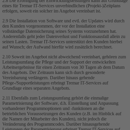
2.8 Die Erbringung der Entwicklungsleistungen kann auf Grundlage
eines für Tremar IT-Services unverbindlichen (Projekt-)Zeitplans
erfolgen, soweit ein solcher im Angebot vereinbart ist.
2.9 Die Installation von Software und evtl. der Updates wird durch
den Kunden vorgenommen, der vor der Installation eine
vollständige Datensicherung seines Systems vorzunehmen hat.
Anderenfalls geht jeder Datenverlust und Funktionsausfall allein zu
seinen Lasten. Tremar IT-Services unterstützt den Kunden hierbei
auf Wunsch; der Aufwand hierfür wird zusätzlich berechnet.
2.10 Soweit im Angebot nicht abweichend vereinbart, gehören zum
Leistungsumfang die Pflege und der Support der entwickelten
Arbeitsergebnisse für einen Zeitraum von 30 Tagen ab dem Datum
des Angebots. Der Zeitraum kann sich durch gesonderte
Vereinbarung verlängern. Darüber hinaus gehende
Pflege-/Supportleistungen erbringt Tremar IT-Services auf
Grundlage eines separaten Angebots.
2.11 Ebenfalls zum Leistungsumfang gehört die einmalige
Parametrisierung der Software, d.h. Einstellung und Anpassung
vorhandener Programmoptionen und -funktionen an die
betrieblichen Voraussetzungen des Kunden (z.B. im Hinblick auf
die Namen der Mitarbeiter des Kunden), nicht jedoch die
Veränderung des Programmcodes. Darüber hinausgehende
Leistungen der Parametrisierung erbringt Tremar IT-Services auf